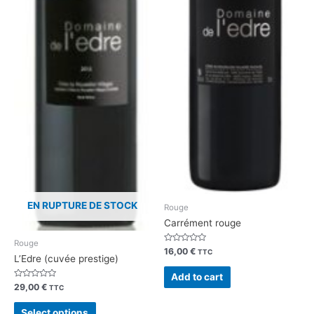
EN RUPTURE DE STOCK
Rouge
Carrément rouge
Rouge
Rated
16,00
€
TTC
L’Edre (cuvée prestige)
0
out
of
Add to cart
5
Rated
29,00
€
TTC
0
out
of
Select options