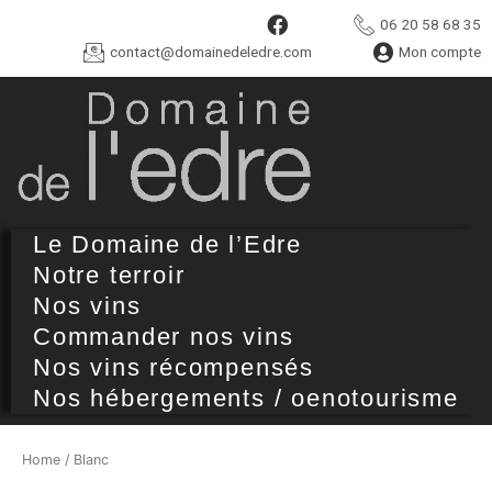
06 20 58 68 35
contact@domainedeledre.com
Mon compte
Le Domaine de l’Edre
Notre terroir
Nos vins
Commander nos vins
Nos vins récompensés
Nos hébergements / oenotourisme
Home
/ Blanc