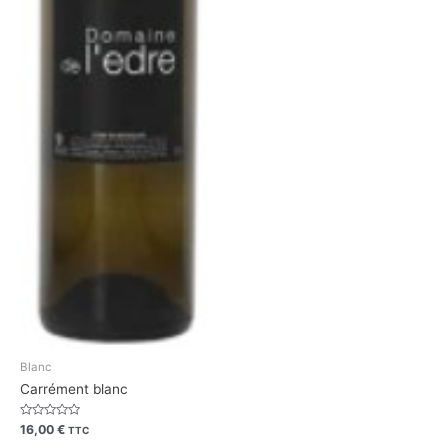
Blanc
Carrément blanc
Rated
16,00
€
TTC
0